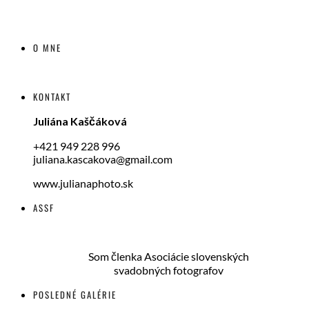
O MNE
KONTAKT
Juliána Kaščáková
+421 949 228 996
juliana.kascakova@gmail.com
www.julianaphoto.sk
ASSF
Som členka Asociácie slovenských
svadobných fotografov
POSLEDNÉ GALÉRIE